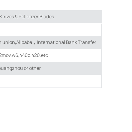
nives & Pelletizer Blades
 union,Alibaba，International Bank Transfer
12mov,w6,440c,420,etc
uangzhou or other