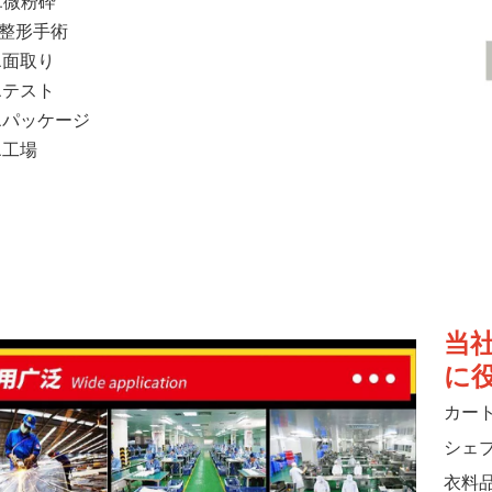
0.微粉砕
1.整形手術
2.面取り
3.テスト
4.パッケージ
5.工場
当
に
カー
シェ
衣料