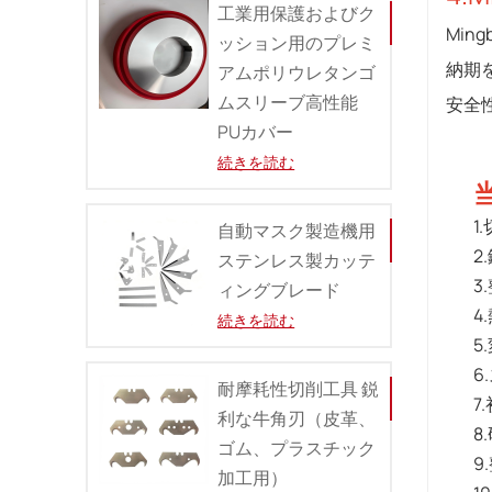
工業用保護およびク
Min
ッション用のプレミ
納期
アムポリウレタンゴ
ムスリーブ高性能
安全
PUカバー
続きを読む
1
自動マスク製造機用
2
ステンレス製カッテ
3
ィングブレード
4
続きを読む
5
6
耐摩耗性切削工具 鋭
7
利な牛角刃（皮革、
8
ゴム、プラスチック
9
加工用）