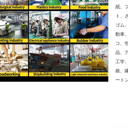
紙、
ト、
ゴム
動車
コ、
品、
工学
維、
ート