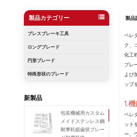
製品カテゴリー
製品
プレスブレーキ工具
ペレ
ク、
ロングブレード
化工
円形ブレード
ブレ
特殊形状のブレード
よび
ップ
新製品
1.
包装機械用カスタム
ペレ
メイドステンレス鋼
ット
耐摩耗鋸歯状ブレー
ー、