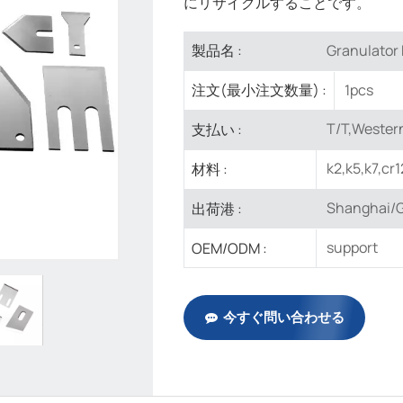
にリサイクルすることです。
Granulator K
製品名 :
1pcs
注文(最小注文数量) :
T/T,Western
支払い :
k2,k5,k7,cr
材料 :
Shanghai/G
出荷港 :
support
OEM/ODM :
今すぐ問い合わせる