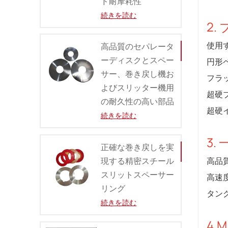
ド耐摩耗性
続きを読む
2.
使用
高品質のセパレータ
ーディスクとスペー
円形
サー、巻き戻し機お
フラ
よびスリッター機用
超硬
の耐久性の高い部品
超硬
続きを読む
3.
正確な巻き戻しを実
現する精密スチール
高品質
スリットスペーサー
高速
リング
タン
続きを読む
4.