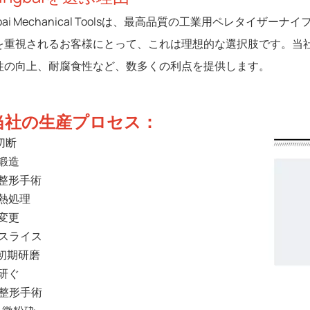
gbai Mechanical Toolsは、最高品質の工業用ペレタ
を重視されるお客様にとって、これは理想的な選択肢です。当
性の向上、耐腐食性など、数多くの利点を提供します。
当社の生産プロセス：
.切断
.鍛造
.整形手術
.熱処理
.変更
.スライス
.初期研磨
.研ぐ
.整形手術