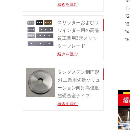
1
続きを読む
1
1
スリッターおよびリ
1
ワインダー用の高品
1
質工業用3穴スリッ
1
ターブレード
続きを読む
タングステン鋼円形
刃 工業用切断ソリュ
ーション向け高強度
超硬合金ナイ​​フ
続きを読む