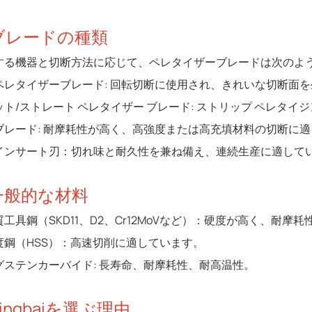
 ブレードの種類
する機器と切断方法に応じて、ペレタイザーブレードは次のよ
ペレタイザーブレード: 回転切断に使用され、きれいな切断面
ット/ストレート ペレタイザー ブレード: ストリップ ペレタ
ブレード: 耐摩耗性が高く、高強度または高充填材料の切断に
インサート刃：切れ味と耐久性を兼ね備え、連続生産に適して
 一般的な材料
工具鋼（SKD11、D2、Cr12MoVなど）：硬度が高く、耐摩
度鋼（HSS）：高速切削に適しています。
グステンカーバイド: 長寿命、耐摩耗性、耐高温性。
Mingbaiを選ぶ理由