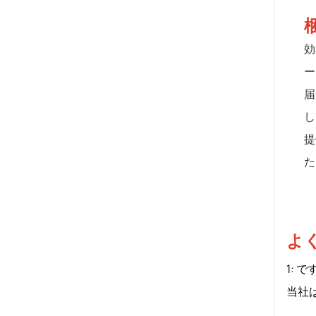
効
ー
届
し
提
た
よ
1: で
当社