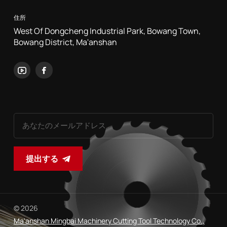
住所
West Of Dongcheng Industrial Park, Bowang Town,
Bowang District, Ma'anshan
提出する
© 2026
Ma'anshan Mingbai Machinery Cutting Tool Technology Co.,